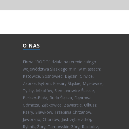
O NAS
Firma "BODO" działa na terenie całego
województwa Śląskiego m.in. w miastach:
Katowice, Sosnowiec, Będzin, Gliwice,
Zabrze, Bytom, Piekary Śląskie, Mysłowice,
Tychy, Mikołów, Siemianowice Ślaskie,
Bielsko-Biała, Ruda Śląska, Dąbrowa
Górnicza, Ząbkowice, Zawiercie, Olkusz,
Psary, Sławków, Trzebinia Chrzanów,
Jaworzno, Chorzów, Jastrzębie Zdrój,
Rybnik, Żory, Tarnowskie Góry, Racibórz,