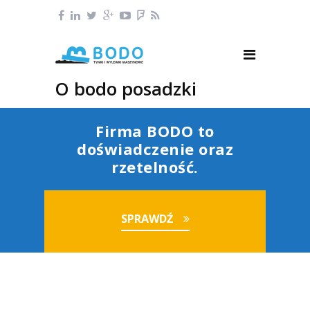
O bodo posadzki
Firma BODO to
doświadczenie oraz
rzetelność.
SPRAWDŹ