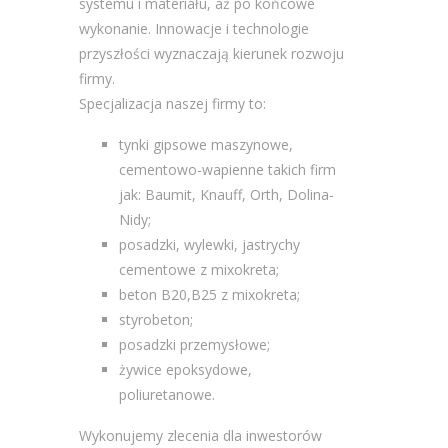
systemu i materiału, aż po końcowe
wykonanie. Innowacje i technologie
przyszłości wyznaczają kierunek rozwoju
firmy.
Specjalizacja naszej firmy to:
tynki gipsowe maszynowe,
cementowo-wapienne takich firm
jak: Baumit, Knauff, Orth, Dolina-
Nidy;
posadzki, wylewki, jastrychy
cementowe z mixokreta;
beton B20,B25 z mixokreta;
styrobeton;
posadzki przemysłowe;
żywice epoksydowe,
poliuretanowe.
Wykonujemy zlecenia dla inwestorów