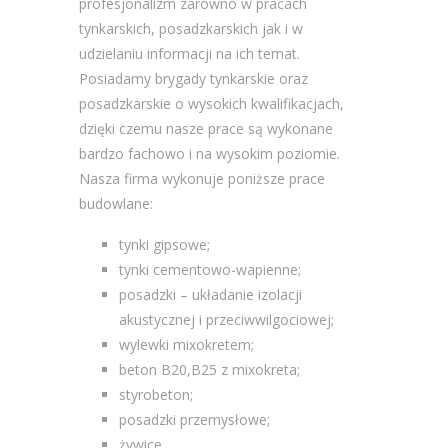
profesjonalizm zarówno w pracach
tynkarskich, posadzkarskich jak i w
udzielaniu informacji na ich temat.
Posiadamy brygady tynkarskie oraz
posadzkarskie o wysokich kwalifikacjach,
dzięki czemu nasze prace są wykonane
bardzo fachowo i na wysokim poziomie.
Nasza firma wykonuje poniższe prace
budowlane:
tynki gipsowe;
tynki cementowo-wapienne;
posadzki – układanie izolacji
akustycznej i przeciwwilgociowej;
wylewki mixokretem;
beton B20,B25 z mixokreta;
styrobeton;
posadzki przemysłowe;
żywice.