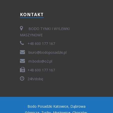
KONTAKT
BODO TYNKI I WYLEWKI
MASZYNOWE
+48 600 177 167
biuro@bodoposadzki.pl
m.bodo@o2.pl
+48 600 177 167
24h/dobę
Bodo Posadzki Katowice, Dąbrowa
Górnicza, Tychy, Mysłowice, Chorzów,