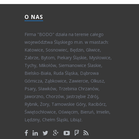
O NAS
Firma "BODO" działa na terenie całego
województwa Śląskiego m.in. w miastach:
Katowice, Sosnowiec, Będzin, Gliwice,
Zabrze, Bytom, Piekary Śląskie, Mysłowice,
Tychy, Mikołów, Siemianowice Ślaskie,
Bielsko-Biała, Ruda Śląska, Dąbrowa
Górnicza, Ząbkowice, Zawiercie, Olkusz,
Psary, Sławków, Trzebinia Chrzanów,
Jaworzno, Chorzów, Jastrzębie Zdrój,
Rybnik, Żory, Tarnowskie Góry, Racibórz,
Świętochłowice, Oświęcim, Bieruń, Imielin,
Lędziny, Chełm Śląski, Libiąż.