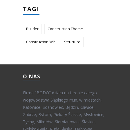
TAGI
Builder
Construction Theme
Construction WP
Structure
O NAS
Firma "BODO" działa na terenie całego
województwa Śląskiego m.in. w miastach:
Katowice, Sosnowiec, Będzin, Gliwice,
Zabrze, Bytom, Piekary Śląskie, Mysłowice,
Tychy, Mikołów, Siemianowice Ślaskie,
Bielsko-Biała, Ruda Śląska, Dąbrowa