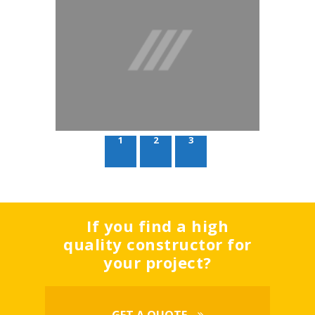
1
2
3
If you find a high
quality constructor for
your project?