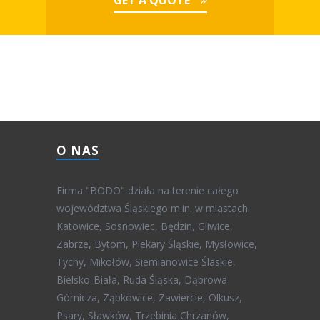
GET A QUOTE
O NAS
Firma "BODO" działa na terenie całego
województwa Śląskiego m.in. w miastach:
Katowice, Sosnowiec, Będzin, Gliwice,
Zabrze, Bytom, Piekary Śląskie, Mysłowice,
Tychy, Mikołów, Siemianowice Ślaskie,
Bielsko-Biała, Ruda Śląska, Dąbrowa
Górnicza, Ząbkowice, Zawiercie, Olkusz,
Psary, Sławków, Trzebinia Chrzanów,